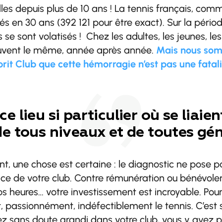
lles depuis plus de 10 ans ! La tennis français, co
és en 30 ans (392 121 pour être exact). Sur la périod
s se sont volatisés !
Chez les adultes, les jeunes, les
vent le même, année après année.
Mais nous som
rit Club que cette hémorragie n’est pas une fatali
ce lieu si particulier où se liaie
de tous niveaux et de toutes gén
t, une chose est certaine : le diagnostic ne pose p
e de votre club. Contre rémunération ou bénévole
os heures… votre investissement est incroyable. Pou
passionnément, indéfectiblement le tennis. C’est 
 sans doute grandi dans votre club, vous y avez p