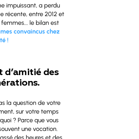
mme impuissant, a perdu
e récente, entre 2012 et
 femmes... le bilan est
mes convaincus chez
té !
nt d’amitié des
érations.
as la question de votre
ment, sur votre temps
rquoi ? Parce que vous
souvent une vocation.
assé des heures et des