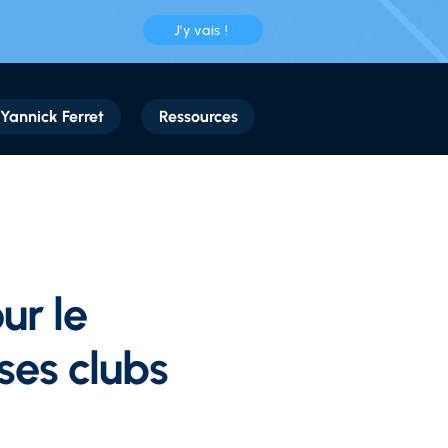
J'y vais !
Yannick Ferret
Ressources
ur
le
ses clubs