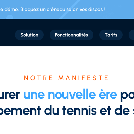
 démo. Bloquez un créneau selon vos dispos !
Solution
Fonctionnalités
Tarifs
NOTRE MANIFESTE
urer
une nouvelle ère
po
ement du tennis et de 