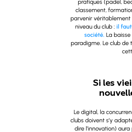
pratiques (padel, beac
classement, formation
parvenir véritablement 
niveau du club :
il fau
société.
La baisse
paradigme. Le club de te
cett
Si les vi
nouvelle
Le digital, la concur
clubs doivent s’y adapte
dire l’innovation) aura