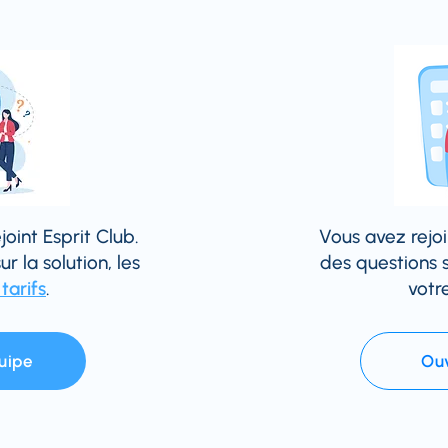
oint Esprit Club.
Vous avez rejoi
r la solution, les
des questions 
 tarifs
.
votr
uipe
Ouv