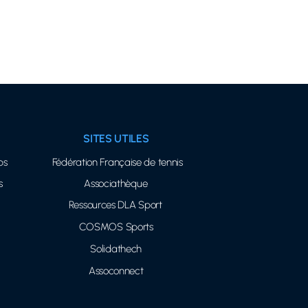
SITES UTILES
bs
Fédération Française de tennis
s
Associathèque
Ressources DLA Sport
COSMOS Sports
Solidathech
Assoconnect