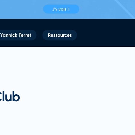
J'y vais !
Yannick Ferret
Ressources
Club