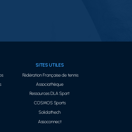
SITES UTILES
bs
Fédération Française de tennis
s
Associathèque
Ressources DLA Sport
COSMOS Sports
Solidathech
Assoconnect