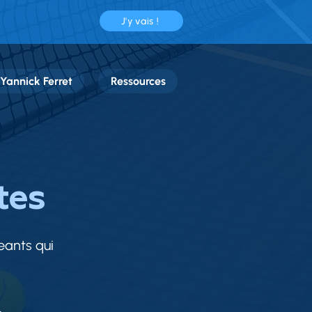
J'y vais !
Yannick Ferret
Ressources
tes
eants qui